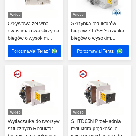
Wideo
Wideo
Opływowa żeliwna
Skrzynka reduktorów
dwuślimakowa skrzynia
biegów ZT75E Skrzynka
biegów o wysokim
biegów o wysokim
momencie obrotowym
momentu obrotowym 160 -
Porozmawiaj Teraz '
Porozmawiaj Teraz '
Przekładnia redukcyjna
500KW Moc dla maszyny
do silnika elektrycznego
wytłaczającej
dwuskrętowej
Wideo
Wideo
Wytłaczarka do tworzyw
SHTD65N Przekładnia
sztucznych Reduktor
reduktora prędkości o
biegów z równoległym
wysokiej wydajności do