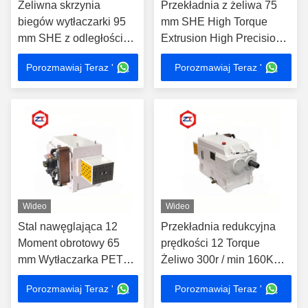
Żeliwna skrzynia
Przekładnia z żeliwa 75
biegów wytłaczarki 95
mm SHE High Torque
mm SHE z odległością
Extrusion High Precision
środkową z tworzywa
Silnik z przekładnią prądu
Porozmawiaj Teraz '
Porozmawiaj Teraz '
sztucznego Silnik prądu
stałego o wysokim
stałego o wysokim
momencie obrotowym
momencie obrotowym
ze skrzynią biegów
Wideo
Wideo
Stal nawęglająca 12
Przekładnia redukcyjna
Moment obrotowy 65
prędkości 12 Torque
mm Wytłaczarka PET
Żeliwo 300r / min 160KW
Przekładnia redukcyjna
Podwójna śruba
Porozmawiaj Teraz '
Porozmawiaj Teraz '
Typy przekładni Silnik z
przekładniowa Część