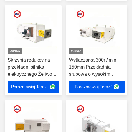
przekładnią o wysokim
zamienna
momencie obrotowym
Wideo
Wideo
Skrzynia redukcyjna
Wytłaczarka 300r / min
przekładni silnika
150mm Przekładnia
elektrycznego Żeliwo 13
śrubowa o wysokim
Moment obrotowy
momencie obrotowym
Porozmawiaj Teraz '
Porozmawiaj Teraz '
1750KW 400 obr./min
Skrzynia biegów z
Rodzaje przekładni
silnikiem podróżnym
redukcyjnych przekładni
dwuślimakowej