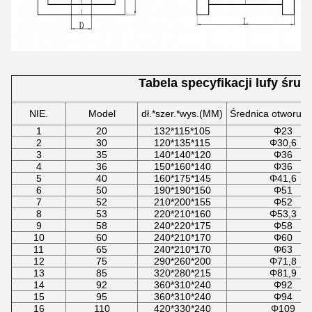
Tabela specyfikacji lufy śru
NIE.
Model
dł.*szer.*wys.(MM)
Średnica otworu/
1
20
132*115*105
Φ23
2
30
120*135*115
Φ30,6
3
35
140*140*120
Φ36
4
36
150*160*140
Φ36
5
40
160*175*145
Φ41,6
6
50
190*190*150
Φ51
7
52
210*200*155
Φ52
8
53
220*210*160
Φ53,3
9
58
240*220*175
Φ58
10
60
240*210*170
Φ60
11
65
240*210*170
Φ63
12
75
290*260*200
Φ71,8
13
85
320*280*215
Φ81,9
14
92
360*310*240
Φ92
15
95
360*310*240
Φ94
16
110
420*330*240
Φ109