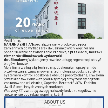
Profil firmy.
NANJING ZHITIAN
specjalizuje się w produkcji części
zamiennych do wytłaczarek dwuślimakowych.Więc for ma
ponad 20-letnie doświadczenie.
Produkcja przekładni, beczek i
elementów ślimakowych wytłaczarki
dwuślimakowej
Wykonujemy również usługę regeneracji skrzyń
biegów i beczek.
Moja firma z silną siłą techniczną, doskonałym sprzętem do
przetwarzania, zaawansowaną technologią produkcji, ścisłym
systemem kontroli i doskonałą obsługą posprzedażną, chwalona
przez klientów.Ponieważ produkty mojej firmy zostały dojrzale
zastosowane w Leistritz, Coperion, Berstorff, JSW, Toshiba,
Jwell, Steer i innych znanych markach.
Wszyscy ZT zwracają uwagę na każdy krok szczegółów, nie
możemy się doczekać wspólnej kuźni!