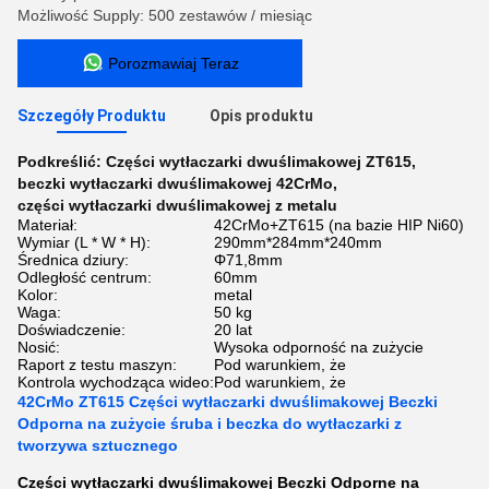
Możliwość Supply: 500 zestawów / miesiąc
Porozmawiaj Teraz
Szczegóły Produktu
Opis produktu
Podkreślić:
Części wytłaczarki dwuślimakowej ZT615
,
beczki wytłaczarki dwuślimakowej 42CrMo
,
części wytłaczarki dwuślimakowej z metalu
Materiał:
42CrMo+ZT615 (na bazie HIP Ni60)
Wymiar (L * W * H):
290mm*284mm*240mm
Średnica dziury:
Φ71,8mm
Odległość centrum:
60mm
Kolor:
metal
Waga:
50 kg
Doświadczenie:
20 lat
Nosić:
Wysoka odporność na zużycie
Raport z testu maszyn:
Pod warunkiem, że
Kontrola wychodząca wideo:
Pod warunkiem, że
42CrMo ZT615 Części wytłaczarki dwuślimakowej Beczki
Odporna na zużycie śruba i beczka do wytłaczarki z
tworzywa sztucznego
Części wytłaczarki dwuślimakowej Beczki Odporne na