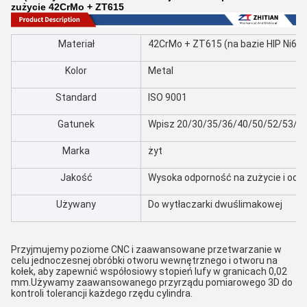
zużycie 42CrMo + ZT615
Materiał
42CrMo + ZT615 (na bazie HIP Ni60)
Kolor
Metal
Standard
ISO 9001
Gatunek
Wpisz 20/30/35/36/40/50/52/53/5
Marka
żyt
Jakość
Wysoka odporność na zużycie i odpo
Używany
Do wytłaczarki dwuślimakowej
Przyjmujemy poziome CNC i zaawansowane przetwarzanie w
celu jednoczesnej obróbki otworu wewnętrznego i otworu na
kołek, aby zapewnić współosiowy stopień lufy w granicach 0,02
mm.Używamy zaawansowanego przyrządu pomiarowego 3D do
kontroli tolerancji każdego rzędu cylindra.