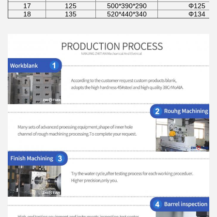
17
125
500*390*290
Φ125
18
135
520*440*340
Φ134