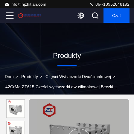
info@njzhitian.com
86--18952048192
Czat
Produkty
Dom
>
Produkty
>
Części Wytłaczarki Dwuślimakowej
>
42CrMo ZT615 Części wytłaczarki dwuślimakowej Beczki
Odporna na zużycie śruba i beczka do wytłaczarki z tworzywa
sztucznego