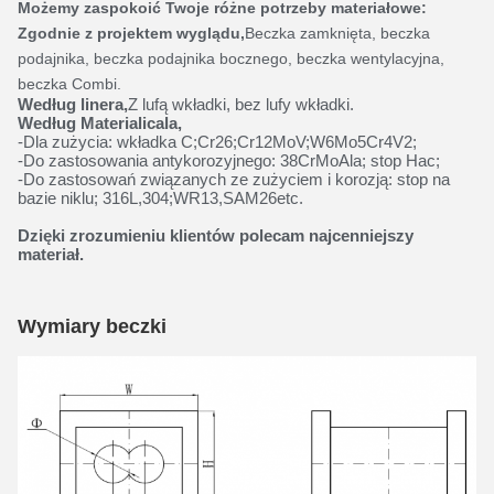
Możemy zaspokoić Twoje różne potrzeby materiałowe:
Zgodnie z projektem wyglądu,
Beczka zamknięta, beczka
podajnika, beczka podajnika bocznego, beczka wentylacyjna,
beczka Combi.
Według linera,
Z lufą wkładki, bez lufy wkładki.
Według Materialicala,
-Dla zużycia: wkładka C;Cr26;Cr12MoV;W6Mo5Cr4V2;
-Do zastosowania antykorozyjnego: 38CrMoAla; stop Hac;
-Do zastosowań związanych ze zużyciem i korozją: stop na
bazie niklu; 316L,304;WR13,SAM26etc.
Dzięki zrozumieniu klientów polecam najcenniejszy
materiał.
Wymiary beczki