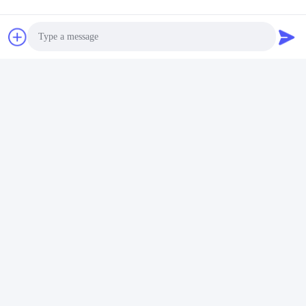
Photo
Video Call
Audio Call
Opakowania