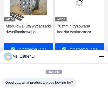
Wideo
Wideo
Modułowa lufa wytłaczarki
70 mm nitryzowana
dwuślimakowej do
beczka wytłaczacza
wymiany sekcja po sekcji
dwuskrętowego do
stabilnej kontroli
Porozmawiaj Teraz
Porozmawiaj Teraz
temperatury
Ms. Esther Li
8:28 PM
Good day, what product are you looking for?
Nanjing Zhitian Mechanical And Electrical Co.,
Ltd.
info@njzhitian.com