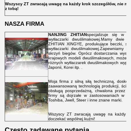
Wszyscy ZT zwracają uwagę na każdy krok szczegółów, nie mo
z tobą!
NASZA FIRMA
NANJING ZHITIAN
specjalizuje się w p
wytłaczarki dwuślimakowej.Mamy dwie s
ZHITIAN XINGYE, produkujące beczki, skr
wytłaczarki dwuślimakowej.Zapewniamy ró
skrzyń biegów. Oprócz dostarczania wysok
krajowych modeli dwuślimakowych, możemy
różnych wytłaczarek dwuślimakowych wypr
Japonii, Korei itp. .
Moja firma z silną siłą techniczną, dosko
zaawansowaną technologią produkcji, ścisł
obsługą posprzedażną, chwalona przez kl
firmy są dojrzałe w zastosowaniach w Leis
Toshiba, Jwell, Steer i inne znane marki.
Wszyscy ZT zwracają uwagę na każdy kr
doczekać wspólnej kuźni!
Często zadawane pytania