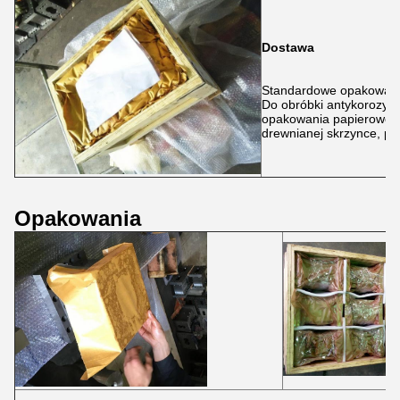
Dostawa
Standardowe opakowani
Do obróbki antykorozyjne
opakowania papieroweg
drewnianej skrzynce, po
Opakowania