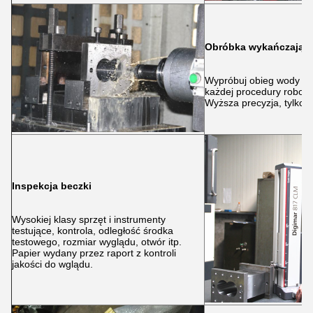
Obróbka wykańczając
Wypróbuj obieg wody po
każdej procedury robocz
Wyższa precyzja, tylko T
Inspekcja beczki
Wysokiej klasy sprzęt i instrumenty
testujące, kontrola, odległość środka
testowego, rozmiar wyglądu, otwór itp.
Papier wydany przez raport z kontroli
jakości do wglądu.