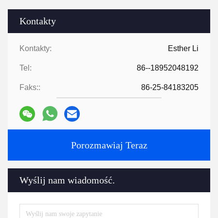
Kontakty
Kontakty:
Esther Li
Tel:
86--18952048192
Faks::
86-25-84183205
Porozmawiaj Teraz
Wyślij nam wiadomość.