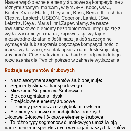
Nasze współbieżne elementy śrubowe są kompatybilne z
różnymi znanymi markami, w tym APV, Kobe, OMC,
Buhler, KraussMaffei, Theysohn, Buss, Berstorff, Toshiba,
Clextral, Labtech, USEON, Coperion, Lantai, JSW,
Leistritz, Keya , Maris i inni.Zapewniamy, że nasze
dwuślimakowe elementy bezproblemowo integrują się z
wytłaczarkami tych marek, zapewniając wydajne i
niezawodne działanie.Jeśli masz jakieś szczególne
wymagania lub zapytania dotyczące kompatybilności z
marką wytłaczarki, skontaktuj się z nami.Jesteśmy tutaj,
aby pomóc Ci w znalezieniu najbardziej odpowiedniego
rozwiązania dla Twoich potrzeb w zakresie wytłaczania.
Rodzaje segmentów śrubowych
Nasz asortyment segmentów śrub obejmuje:
Segmenty ślimaka transportowego
Mieszanie Segmentów Śrubowych
Blok do ugniatania i dysk
Przejściowe elementy śrubowe
Elementy przenoszące z głębokim rowkiem
Elementy śrubowe do podajników bocznych
1-lotowe, 2-lotowe i 3-lotowe elementy śrubowe
Te różne typy segmentów ślimakowych umożliwiają
nam spełnienie specyficznych wymagań naszych klientów