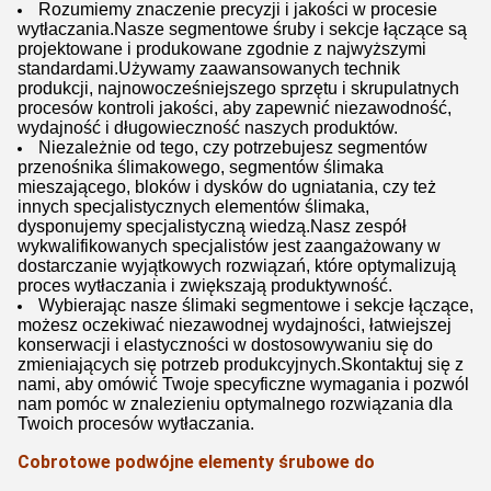
Rozumiemy znaczenie precyzji i jakości w procesie
wytłaczania.Nasze segmentowe śruby i sekcje łączące są
projektowane i produkowane zgodnie z najwyższymi
standardami.Używamy zaawansowanych technik
produkcji, najnowocześniejszego sprzętu i skrupulatnych
procesów kontroli jakości, aby zapewnić niezawodność,
wydajność i długowieczność naszych produktów.
Niezależnie od tego, czy potrzebujesz segmentów
przenośnika ślimakowego, segmentów ślimaka
mieszającego, bloków i dysków do ugniatania, czy też
innych specjalistycznych elementów ślimaka,
dysponujemy specjalistyczną wiedzą.Nasz zespół
wykwalifikowanych specjalistów jest zaangażowany w
dostarczanie wyjątkowych rozwiązań, które optymalizują
proces wytłaczania i zwiększają produktywność.
Wybierając nasze ślimaki segmentowe i sekcje łączące,
możesz oczekiwać niezawodnej wydajności, łatwiejszej
konserwacji i elastyczności w dostosowywaniu się do
zmieniających się potrzeb produkcyjnych.Skontaktuj się z
nami, aby omówić Twoje specyficzne wymagania i pozwól
nam pomóc w znalezieniu optymalnego rozwiązania dla
Twoich procesów wytłaczania.
C
obrotowe podwójne elementy śrubowe do