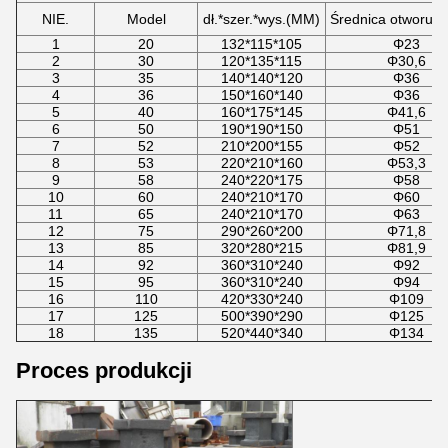
NIE.
Model
dł.*szer.*wys.(MM)
Średnica otworu/
1
20
132*115*105
Φ23
2
30
120*135*115
Φ30,6
3
35
140*140*120
Φ36
4
36
150*160*140
Φ36
5
40
160*175*145
Φ41,6
6
50
190*190*150
Φ51
7
52
210*200*155
Φ52
8
53
220*210*160
Φ53,3
9
58
240*220*175
Φ58
10
60
240*210*170
Φ60
11
65
240*210*170
Φ63
12
75
290*260*200
Φ71,8
13
85
320*280*215
Φ81,9
14
92
360*310*240
Φ92
15
95
360*310*240
Φ94
16
110
420*330*240
Φ109
17
125
500*390*290
Φ125
18
135
520*440*340
Φ134
Proces produkcji