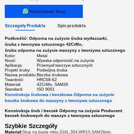
Porozmawiaj Teraz
Szczegóły Produktu
Opis produktu
Podkreślić:
Odporna na zużycie śruba wytłaczarki
,
śruba z tworzywa sztucznego 42CrMo
,
śruba odporna na zużycie maszyny z tworzywa sztucznego
Kolor:
Metal
Nosić:
Wysoka odporność na zużycie
Aplikacja:
Przemysł tworzyw sztucznych
Projekt śruby:
Podwójna śruba
Nazwa produktu:
Beczka śrubowa
Twardość:
HRC58-62
Materiał:
42CrMo, SAM26
Standard:
ISO 9001
Konstrukcja śrubowa i beczkowa Odporna na zużycie
beczka śrubowa do maszyny z tworzywa sztucznego
Konstrukcja śrub i beczek Odporny na zużycie Producent
beczek śrubowych do maszyn z tworzywa sztucznego
Szybkie Szczegóły
Materiał:
Stop na bazie niklu;316L,304;WR13,SAM26etc.