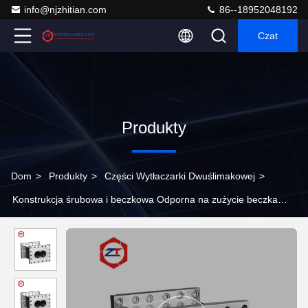
info@njzhitian.com
86--18952048192
Czat
Produkty
Dom
>
Produkty
>
Części Wytłaczarki Dwuślimakowej
>
Konstrukcja śrubowa i beczkowa Odporna na zużycie beczka
śrubowa do maszyny z tworzywa sztucznego