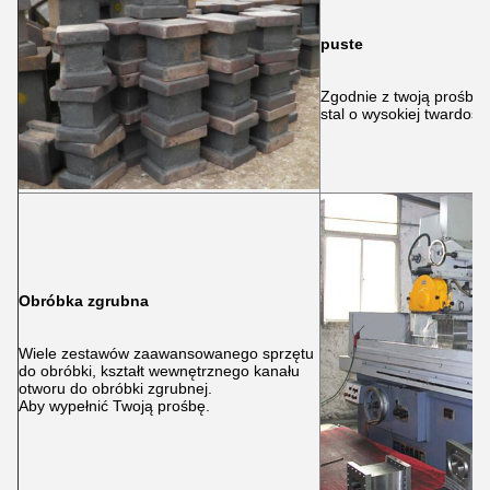
puste
Zgodnie z twoją prośbą, 
stal o wysokiej twardośc
Obróbka zgrubna
Wiele zestawów zaawansowanego sprzętu
do obróbki, kształt wewnętrznego kanału
otworu do obróbki zgrubnej.
Aby wypełnić Twoją prośbę.