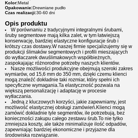
Kolor:
Metal
Opakowanie:
Drewniane pudło
Czas realizacji:
30-60 dni
Opis produktu
W porównaniu z tradycyjnymi integralnymi śrubami,
śruby segmentowe mają kilka zalet, w tym łatwiejszą
konserwację, bardziej elastyczne konfiguracje śrub i
krótszy czas dostawy.W naszej firmie specjalizujemy się w
produkcji ślimaków segmentowych i profili mieszających
do wytłaczarek dwuślimakowych współbieżnych,
zaspokajając różnorodne potrzeby naszych klientów.
Nasze możliwości produkcyjne obejmują szeroki zakres
wymiarów, od 15,6 mm do 350 mm, dzięki czemu klienci
mogą znaleźć dokładnie taki rozmiar, który spełni ich
specyficzne wymagania.Ta elastyczność pozwala na
większą personalizację i adaptację w procesie
wytłaczania.
Jedną z kluczowych korzyści, jakie zapewniamy, jest
możliwość elastycznej obsługi zamówień.Klienci mogą
zamówić dokładnie tyle segmentów, ile potrzebują, bez
konieczności zakupu całego zestawu śrub.To nie tylko
zmniejsza koszty, ale także minimalizuje ilość odpadów,
zapewniając bardziej ekonomiczne i przyjazne dla
środowiska rozwiązanie.