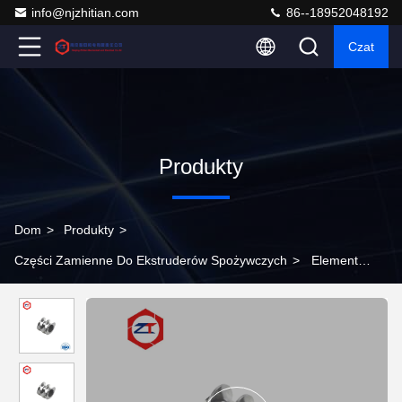
info@njzhitian.com
86--18952048192
Czat
Produkty
Dom
>
Produkty
>
Części Zamienne Do Ekstruderów Spożywczych
>
Element
śrubowy i beczka do maszyny do przetwarzania żywności