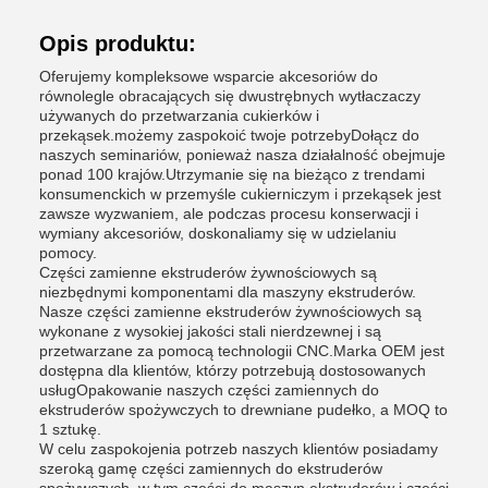
Opis produktu:
Oferujemy kompleksowe wsparcie akcesoriów do
równolegle obracających się dwustrębnych wytłaczaczy
używanych do przetwarzania cukierków i
przekąsek.możemy zaspokoić twoje potrzebyDołącz do
naszych seminariów, ponieważ nasza działalność obejmuje
ponad 100 krajów.Utrzymanie się na bieżąco z trendami
konsumenckich w przemyśle cukierniczym i przekąsek jest
zawsze wyzwaniem, ale podczas procesu konserwacji i
wymiany akcesoriów, doskonaliamy się w udzielaniu
pomocy.
Części zamienne ekstruderów żywnościowych są
niezbędnymi komponentami dla maszyny ekstruderów.
Nasze części zamienne ekstruderów żywnościowych są
wykonane z wysokiej jakości stali nierdzewnej i są
przetwarzane za pomocą technologii CNC.Marka OEM jest
dostępna dla klientów, którzy potrzebują dostosowanych
usługOpakowanie naszych części zamiennych do
ekstruderów spożywczych to drewniane pudełko, a MOQ to
1 sztukę.
W celu zaspokojenia potrzeb naszych klientów posiadamy
szeroką gamę części zamiennych do ekstruderów