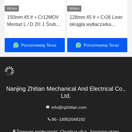
Wideo
Wideo
150mm 45 # + Cr12MOV
128mm 45 # + Cr26 Liner
Montaż L / D 20: 1 Śruby i
okrągła wytłaczarka
beczki do części
dwuślimakowa przekąski
zamiennych do ekstrudera
spożywcze części
Porozmawiaj Teraz
Porozmawiaj Teraz
do przekąsek dla ryb
zamienne do maszyn
wysoka odporna na
zużycie wytłaczarka do
karmy dla zwierząt
domowych
Nanjing Zhitian Mechanical And Electrical Co.,
Ltd.
info@njzhitian.com
86--18952048192
Tianyuan społeczność, Chunhua ulica, Jiangning okręg,