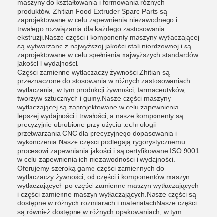
maszyny do kształtowania i formowania różnych
produktów. Zhitian Food Extruder Spare Parts są
zaprojektowane w celu zapewnienia niezawodnego i
trwałego rozwiązania dla każdego zastosowania
ekstruzji.Nasze części i komponenty maszyny wytłaczającej
są wytwarzane z najwyższej jakości stali nierdzewnej i są
zaprojektowane w celu spełnienia najwyższych standardów
jakości i wydajności.
Części zamienne wytłaczaczy żywności Zhitian są
przeznaczone do stosowania w różnych zastosowaniach
wytłaczania, w tym produkcji żywności, farmaceutyków,
tworzyw sztucznych i gumy.Nasze części maszyny
wytłaczającej są zaprojektowane w celu zapewnienia
lepszej wydajności i trwałości, a nasze komponenty są
precyzyjnie obrobione przy użyciu technologii
przetwarzania CNC dla precyzyjnego dopasowania i
wykończenia.Nasze części podlegają rygorystycznemu
procesowi zapewniania jakości i są certyfikowane ISO 9001
w celu zapewnienia ich niezawodności i wydajności.
Oferujemy szeroką gamę części zamiennych do
wytłaczaczy żywności, od części i komponentów maszyn
wytłaczających po części zamienne maszyn wytłaczających
i części zamienne maszyn wytłaczających.Nasze części są
dostępne w różnych rozmiarach i materiałachNasze części
są również dostępne w różnych opakowaniach, w tym