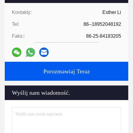
Kontakty:
Esther Li
Tel:
86--18952048192
Faks::
86-25-84183205
Porozmawiaj Teraz
Wyślij nam wiadomość.