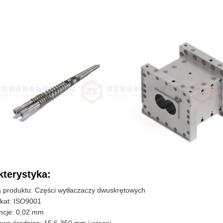
kterystyka:
 produktu: Części wytłaczaczy dwuskrętowych
ikat: ISO9001
ncje: 0,02 mm