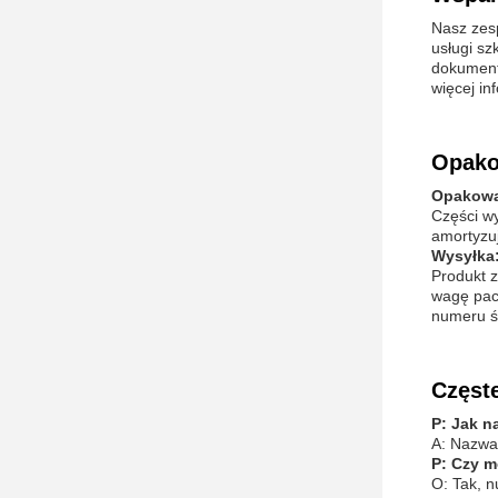
Nasz zesp
usługi sz
dokumenta
więcej in
Opako
Opakowa
Części w
amortyzu
Wysyłka
Produkt 
wagę pac
numeru ś
Częste
P: Jak n
A: Nazwa 
P: Czy 
O: Tak, 