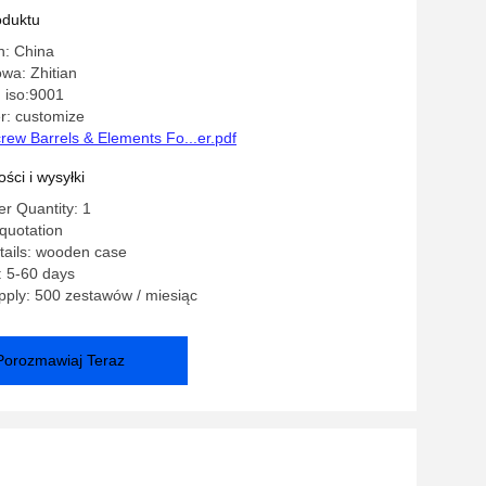
oduktu
n: China
wa: Zhitian
 iso:9001
: customize
rew Barrels & Elements Fo...er.pdf
ści i wysyłki
r Quantity: 1
quotation
tails: wooden case
: 5-60 days
ply: 500 zestawów / miesiąc
Porozmawiaj Teraz