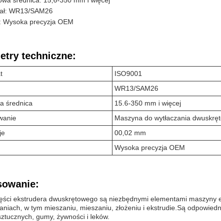
wa średnica: 15,6-350 mm i więcej
iał: WR13/SAM26
y: Wysoka precyzja OEM
etry techniczne:
t
ISO9001
WR13/SAM26
a średnica
15.6-350 mm i więcej
wanie
Maszyna do wytłaczania dwuskrę
je
00,02 mm
Wysoka precyzja OEM
sowanie:
ęści ekstrudera dwuskrętowego są niezbędnymi elementami maszyny ek
niach, w tym mieszaniu, mieszaniu, złożeniu i ekstrudie.Są odpowied
ztucznych, gumy, żywności i leków.