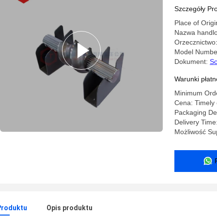
Szczegóły Pr
Place of Origi
Nazwa handlo
Orzecznictwo:
Model Number
Dokument:
Sc
Warunki płatno
Minimum Orde
Cena: Timely 
Packaging De
Delivery Time
Możliwość Sup
Produktu
Opis produktu