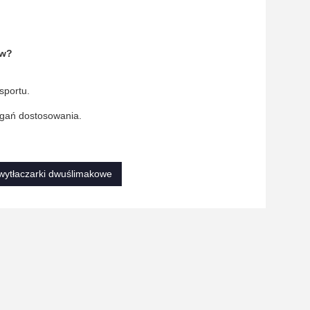
ew?
sportu.
magań dostosowania.
wytłaczarki dwuślimakowe