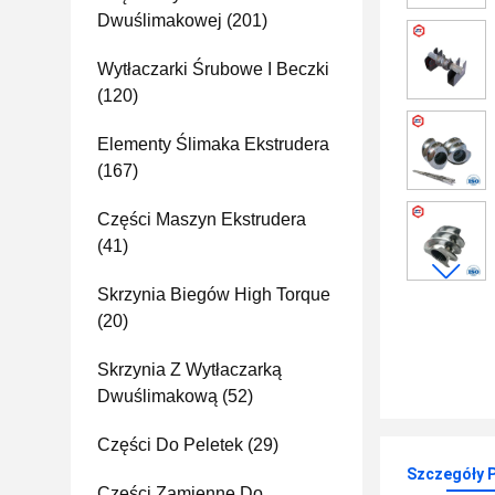
Dwuślimakowej
(201)
Wytłaczarki Śrubowe I Beczki
(120)
Elementy Ślimaka Ekstrudera
(167)
Części Maszyn Ekstrudera
(41)
Skrzynia Biegów High Torque
(20)
Skrzynia Z Wytłaczarką
Dwuślimakową
(52)
Części Do Peletek
(29)
Szczegóły 
Części Zamienne Do