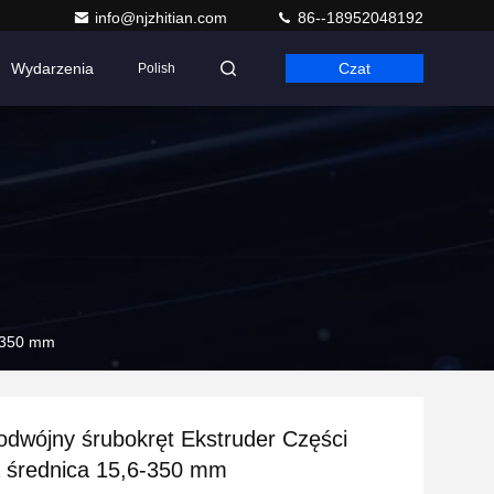
info@njzhitian.com
86--18952048192
Wydarzenia
Czat
Polish
6-350 mm
dwójny śrubokręt Ekstruder Części
 średnica 15,6-350 mm