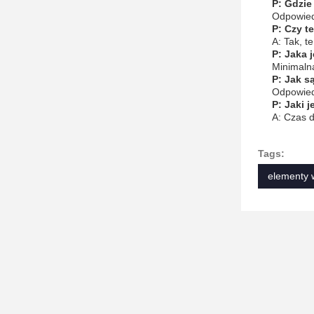
P: Gdzie
Odpowied
P: Czy t
A: Tak, t
P: Jaka 
Minimalna
P: Jak s
Odpowied
P: Jaki 
A: Czas d
Tags:
elementy 