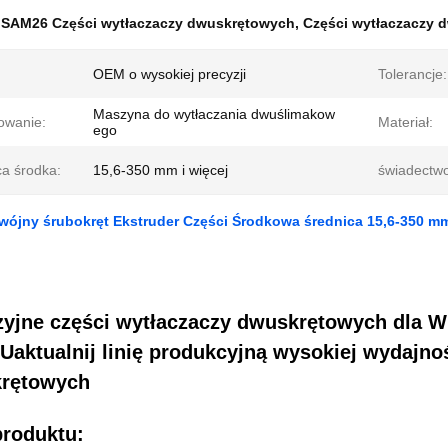
:
SAM26 Części wytłaczaczy dwuskrętowych
,
Części wytłaczaczy 
OEM o wysokiej precyzji
Tolerancje:
Maszyna do wytłaczania dwuślimakow
owanie:
Materiał:
ego
ca środka:
15,6-350 mm i więcej
świadectwo
ójny śrubokręt Ekstruder Części Środkowa średnica 15,6-350 m
zyjne części wytłaczaczy dwuskrętowych dla 
Uaktualnij linię produkcyjną wysokiej wydajno
rętowych
produktu: