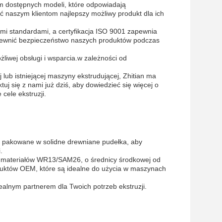
 dostępnych modeli, które odpowiadają
 naszym klientom najlepszy możliwy produkt dla ich
i standardami, a certyfikacja ISO 9001 zapewnia
pewnić bezpieczeństwo naszych produktów podczas
liwej obsługi i wsparcia.w zależności od
lub istniejącej maszyny ekstrudującej, Zhitian ma
j się z nami już dziś, aby dowiedzieć się więcej o
ele ekstruzji.
są pakowane w solidne drewniane pudełka, aby
.
 materiałów WR13/SAM26, o średnicy środkowej od
duktów OEM, które są idealne do użycia w maszynach
ealnym partnerem dla Twoich potrzeb ekstruzji.