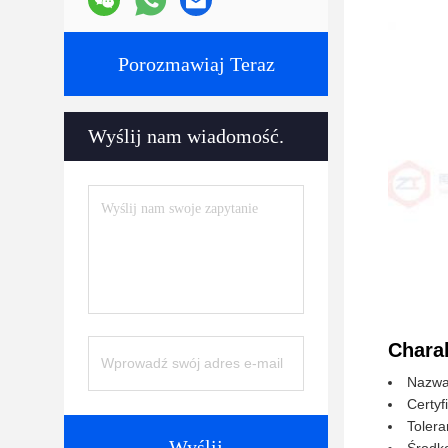
Porozmawiaj Teraz
Wyślij nam wiadomość.
Chara
Nazwa
Certyf
Tolera
Wyślij