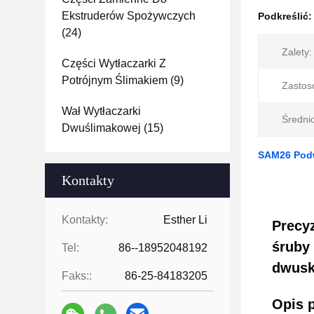
Ekstruderów Spożywczych
Podkreślić
(24)
Zalety:
Części Wytłaczarki Z
Potrójnym Ślimakiem
(9)
Zastos
Wał Wytłaczarki
Średni
Dwuślimakowej
(15)
SAM26 Podw
Kontakty
Kontakty:
Esther Li
Precy
śruby 
Tel:
86--18952048192
dwusk
Faks::
86-25-84183205
Opis 