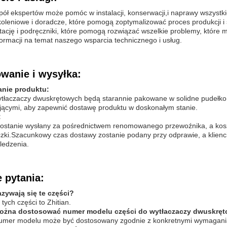
ół ekspertów może pomóc w instalacji, konserwacji,i naprawy wszystk
koleniowe i doradcze, które pomogą zoptymalizować proces produkcji 
cję i podręczniki, które pomogą rozwiązać wszelkie problemy, które 
formacji na temat naszego wsparcia technicznego i usług.
wanie i wysyłka:
nie produktu:
ytłaczaczy dwuskrętowych będą starannie pakowane w solidne pudełko
jącymi, aby zapewnić dostawę produktu w doskonałym stanie.
:
zostanie wysłany za pośrednictwem renomowanego przewoźnika, a koszty
zki.Szacunkowy czas dostawy zostanie podany przy odprawie, a klien
ledzenia.
 pytania:
azywają się te części?
tych części to Zhitian.
można dostosować numer modelu części do wytłaczaczy dwuskrę
numer modelu może być dostosowany zgodnie z konkretnymi wymagani