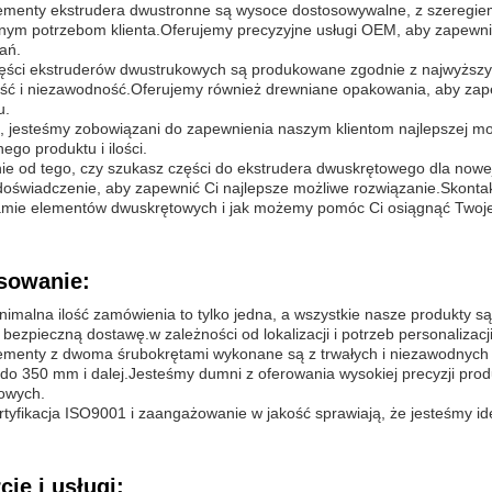
ementy ekstrudera dwustronne są wysoce dostosowywalne, z szeregiem
nym potrzebom klienta.Oferujemy precyzyjne usługi OEM, aby zapewnić
ań.
ęści ekstruderów dwustrukowych są produkowane zgodnie z najwyższym
kość i niezawodność.Oferujemy również drewniane opakowania, aby za
u.
, jesteśmy zobowiązani do zapewnienia naszym klientom najlepszej moż
go produktu i ilości.
ie od tego, czy szukasz części do ekstrudera dwuskrętowego dla nowej 
doświadczenie, aby zapewnić Ci najlepsze możliwe rozwiązanie.Skontaktu
amie elementów dwuskrętowych i jak możemy pomóc Ci osiągnąć Twoje c
sowanie:
imalna ilość zamówienia to tylko jedna, a wszystkie nasze produkty 
bezpieczną dostawę.w zależności od lokalizacji i potrzeb personalizacji
ementy z dwoma śrubokrętami wykonane są z trwałych i niezawodnych
do 350 mm i dalej.Jesteśmy dumni z oferowania wysokiej precyzji pro
owych.
tyfikacja ISO9001 i zaangażowanie w jakość sprawiają, że jesteśmy id
ie i usługi: