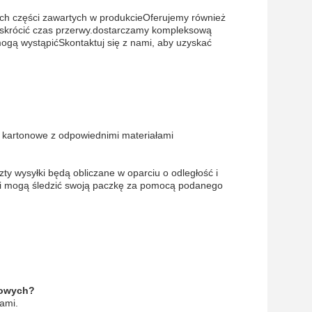
ich części zawartych w produkcieOferujemy również
i skrócić czas przerwy.dostarczamy kompleksową
mogą wystąpićSkontaktuj się z nami, aby uzyskać
 kartonowe z odpowiednimi materiałami
 wysyłki będą obliczane w oparciu o odległość i
ci mogą śledzić swoją paczkę za pomocą podanego
towych?
ami.