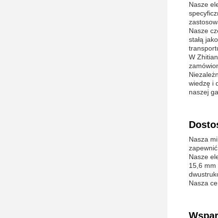
Nasze el
specyficz
zastosow
Nasze cz
stałą ja
transport
W Zhitian
zamówione
Niezależn
wiedzę i 
naszej g
Dosto
Nasza min
zapewnić 
Nasze el
15,6 mm 
dwustruk
Nasza cer
Wsparc