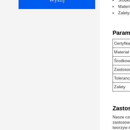
Środko
Mater
Zalet
Param
Certyfika
Materiał
Środkow
Zastoso
Toleranc
Zalety
Zasto
Nasze cz
zastosowa
tworzyw s