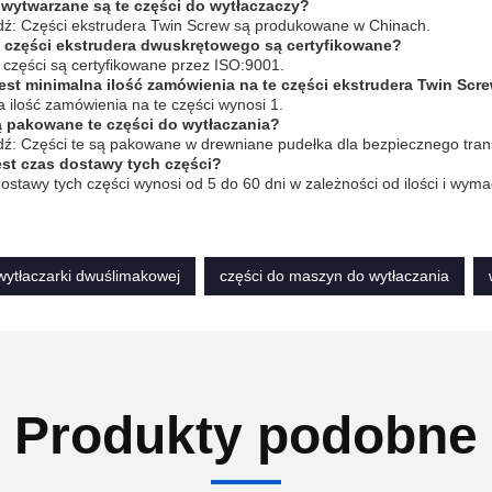
 wytwarzane są te części do wytłaczaczy?
ź: Części ekstrudera Twin Screw są produkowane w Chinach.
e części ekstrudera dwuskrętowego są certyfikowane?
e części są certyfikowane przez ISO:9001.
jest minimalna ilość zamówienia na te części ekstrudera Twin Scr
 ilość zamówienia na te części wynosi 1.
ą pakowane te części do wytłaczania?
ź: Części te są pakowane w drewniane pudełka dla bezpiecznego tran
jest czas dostawy tych części?
ostawy tych części wynosi od 5 do 60 dni w zależności od ilości i wy
wytłaczarki dwuślimakowej
części do maszyn do wytłaczania
Produkty podobne