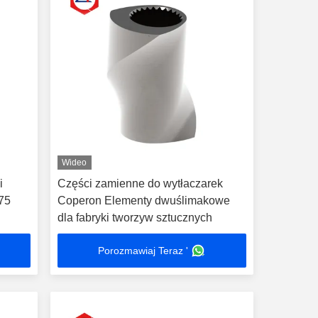
Wideo
i
Części zamienne do wytłaczarek
75
Coperon Elementy dwuślimakowe
dla fabryki tworzyw sztucznych
Porozmawiaj Teraz '