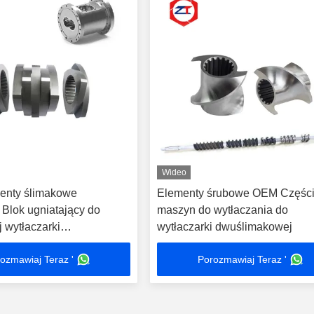
Wideo
enty ślimakowe
Elementy śrubowe OEM Częśc
 Blok ugniatający do
maszyn do wytłaczania do
 wytłaczarki
wytłaczarki dwuślimakowej
owej
ozmawiaj Teraz '
Porozmawiaj Teraz '