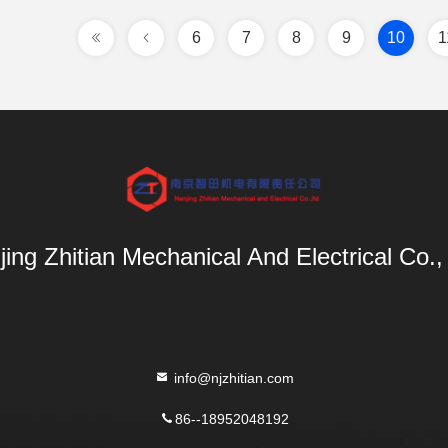
6
7
8
9
10
1
ing Zhitian Mechanical And Electrical Co.,
info@njzhitian.com
86--18952048192