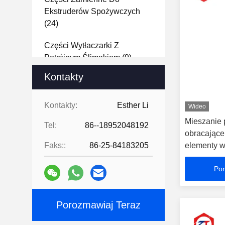
Ekstruderów Spożywczych
(24)
Części Wytłaczarki Z
Potrójnym Ślimakiem
(9)
Kontakty
Wał Wytłaczarki
Dwuślimakowej
(15)
Kontakty:
Esther Li
Wideo
Mieszanie
Tel:
86--18952048192
obracające
Faks::
86-25-84183205
elementy w
Por
Porozmawiaj Teraz