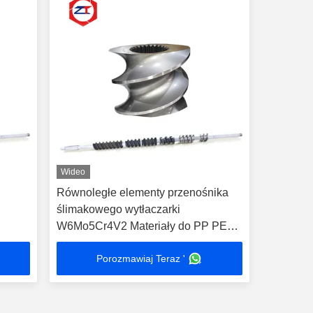
Wideo
i
Równoległe elementy przenośnika
ślimakowego wytłaczarki
W6Mo5Cr4V2 Materiały do ​​PP PE
PVC
Porozmawiaj Teraz '