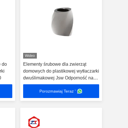
Wideo
e do
Elementy śrubowe dla zwierząt
rki
domowych do plastikowej wytłaczarki
0
dwuślimakowej Jsw Odporność na
korozję
Porozmawiaj Teraz '