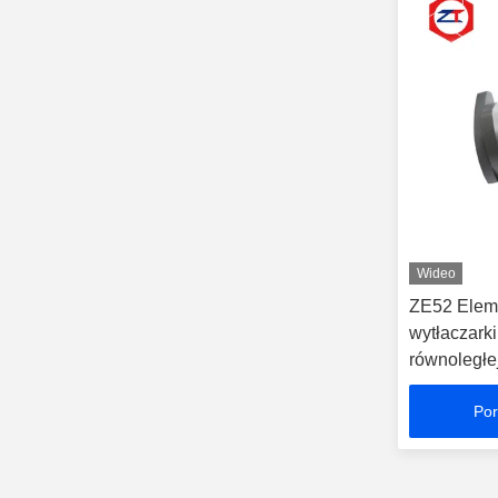
Wideo
ZE52 Elem
wytłaczarki
równoległej
dwuślimak
Por