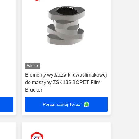
Wideo
Elementy wytłaczarki dwuślimakowej
do maszyny ZSK135 BOPET Film
Brucker
Porozmawiaj Teraz '