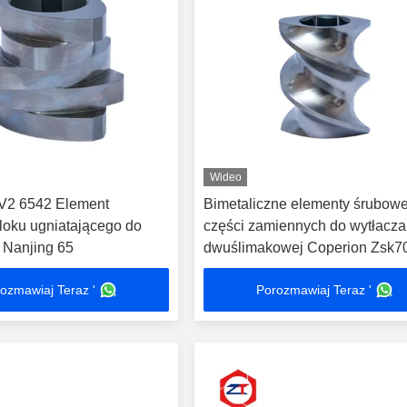
Wideo
2 6542 Element
Bimetaliczne elementy śrubow
bloku ugniatającego do
części zamiennych do wytłacza
i Nanjing 65
dwuślimakowej Coperion Zsk7
ozmawiaj Teraz '
Porozmawiaj Teraz '