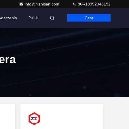
info@njzhitian.com
86--18952048192
darzenia
Czat
Polish
era