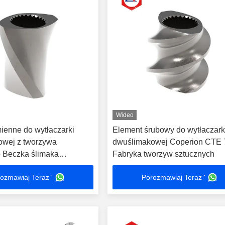
Wideo
ienne do wytłaczarki
Element śrubowy do wytłaczark
owej z tworzywa
dwuślimakowej Coperion CTE 
 Beczka ślimaka
Fabryka tworzyw sztucznych
 ze stali nierdzewnej
ozmawiaj Teraz '
Porozmawiaj Teraz '