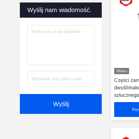
Wyślij nam wiadomość.
Wideo
Części zam
dwuślimak
sztucznego
wytłaczarki
Wyślij
Por