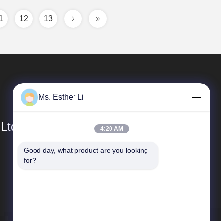
1
12
13
Ms. Esther Li
 Ltd.
4:20 AM
Good day, what product are you looking 
Szybkie Linki
for?
profil firmy
Wycieczka po fabryce
Kontrola jakości