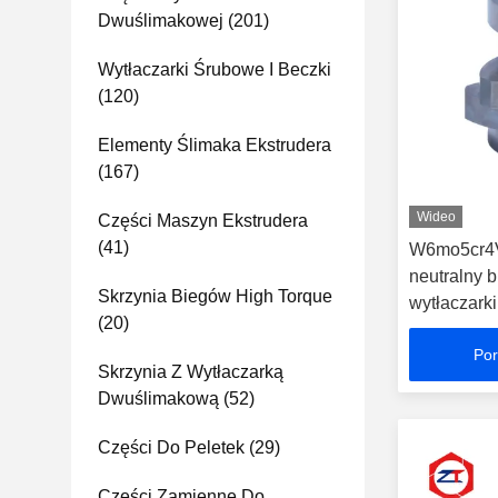
Dwuślimakowej
(201)
Wytłaczarki Śrubowe I Beczki
(120)
Elementy Ślimaka Ekstrudera
(167)
Wideo
Części Maszyn Ekstrudera
(41)
W6mo5cr4V
neutralny 
Skrzynia Biegów High Torque
wytłaczark
(20)
Por
Skrzynia Z Wytłaczarką
Dwuślimakową
(52)
Części Do Peletek
(29)
Części Zamienne Do