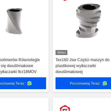
Wideo
 polimerów Równolegle
Tex160 Jsw Części maszyn do
 się dwuślimakowe
plastikowej wytłaczarki
ytłaczarki 9cr18MOV
dwuślimakowej
ozmawiaj Teraz '
Porozmawiaj Teraz '