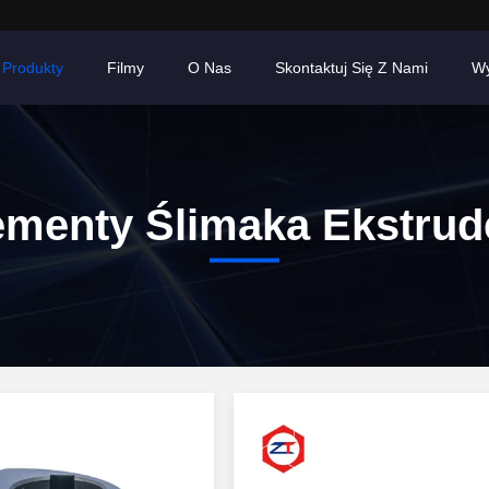
Produkty
Filmy
O Nas
Skontaktuj Się Z Nami
Wy
ementy Ślimaka Ekstrud