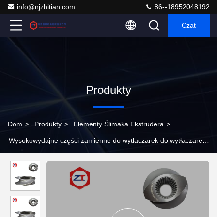
info@njzhitian.com
86--18952048192
Czat
Produkty
Dom
>
Produkty
>
Elementy Ślimaka Ekstrudera
>
Wysokowydajne części zamienne do wytłaczarek do wytłaczarek
wieloślimakowych i dwuślimakowych