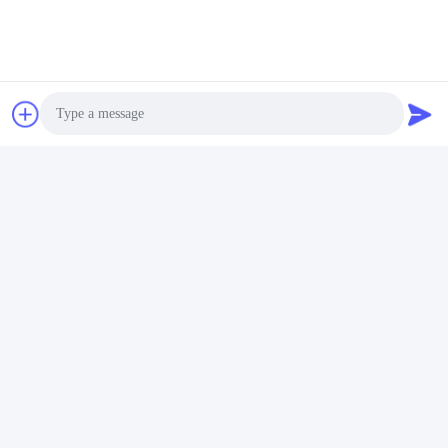
Photo
Wyślij
Video Call
Audio Call
Produkty podobne