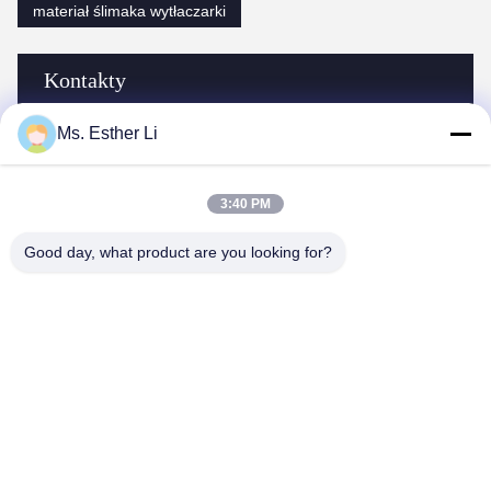
materiał ślimaka wytłaczarki
Kontakty
Ms. Esther Li
Kontakty:
Esther Li
Tel:
86--18952048192
3:40 PM
Faks::
86-25-84183205
Good day, what product are you looking for?
Porozmawiaj Teraz
Wyślij nam wiadomość.