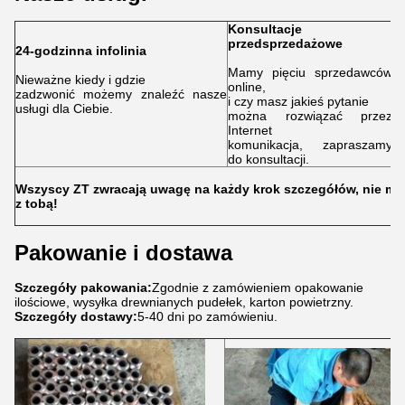
Konsultacje
przedsprzedażowe
24-godzinna infolinia
U
Mamy pięciu sprzedawców
Nieważne kiedy i gdzie
O
online,
zadzwonić możemy znaleźć nasze
p
i czy masz jakieś pytanie
usługi dla Ciebie.
m
można rozwiązać przez
za
Internet
tw
komunikacja, zapraszamy
do konsultacji.
Wszyscy ZT zwracają uwagę na każdy krok szczegółów, nie mo
z tobą!
Pakowanie i dostawa
Szczegóły pakowania:
Zgodnie z zamówieniem opakowanie
ilościowe, wysyłka drewnianych pudełek, karton powietrzny.
Szczegóły dostawy:
5-40 dni po zamówieniu.