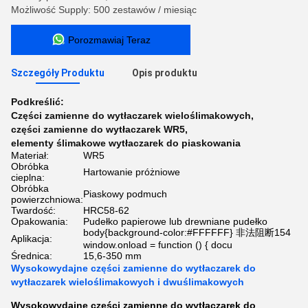
Możliwość Supply: 500 zestawów / miesiąc
Porozmawiaj Teraz
Szczegóły Produktu
Opis produktu
Podkreślić:
Części zamienne do wytłaczarek wieloślimakowych
,
części zamienne do wytłaczarek WR5
,
elementy ślimakowe wytłaczarek do piaskowania
Materiał:
WR5
Obróbka
Hartowanie próżniowe
cieplna:
Obróbka
Piaskowy podmuch
powierzchniowa:
Twardość:
HRC58-62
Opakowania:
Pudełko papierowe lub drewniane pudełko
body{background-color:#FFFFFF} 非法阻断154
Aplikacja:
window.onload = function () { docu
Średnica:
15,6-350 mm
Wysokowydajne części zamienne do wytłaczarek do
wytłaczarek wieloślimakowych i dwuślimakowych
Wysokowydajne części zamienne do wytłaczarek do