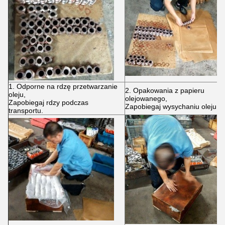
1. Odporne na rdzę przetwarzanie
2. Opakowania z papieru
oleju,
olejowanego,
Zapobiegaj rdzy podczas
Zapobiegaj wysychaniu oleju.
transportu.