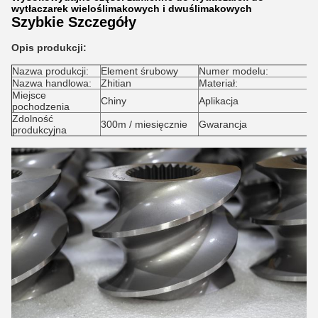
wytłaczarek wieloślimakowych i dwuślimakowych
Szybkie Szczegóły
Opis produkcji:
Nazwa produkcji:
Element śrubowy
Numer modelu:
Nazwa handlowa:
Zhitian
Materiał:
Miejsce
Chiny
Aplikacja
pochodzenia
Zdolność
300m / miesięcznie
Gwarancja
produkcyjna