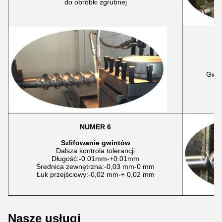
do obróbki zgrubnej
Gwin
NUMER 6
Szlifowanie gwintów
Dalsza kontrola tolerancji
Długość:-0.01mm-+0.01mm
Średnica zewnętrzna:-0,03 mm-0 mm
Łuk przejściowy:-0,02 mm-+ 0,02 mm
Nasze usługi