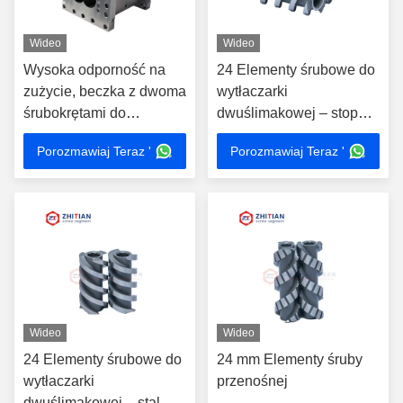
Wideo
Wideo
Wysoka odporność na
24 Elementy śrubowe do
zużycie, beczka z dwoma
wytłaczarki
śrubokrętami do
dwuślimakowej – stop
wytłaczania WPC, PP,
PM-HIP odporny na
Porozmawiaj Teraz '
Porozmawiaj Teraz '
PE, PET
zużycie
Wideo
Wideo
24 Elementy śrubowe do
24 mm Elementy śruby
wytłaczarki
przenośnej
dwuślimakowej – stal