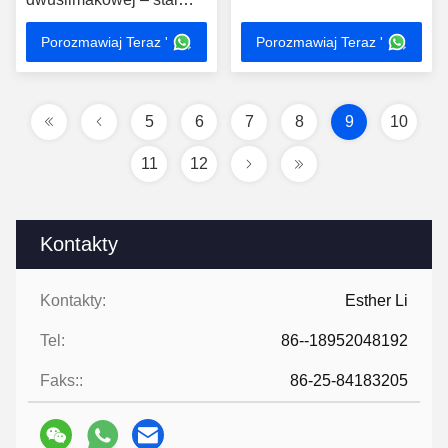
azotowana dla
Porozmawiaj Teraz '
Porozmawiaj Teraz '
odporności na korozję
5
6
7
8
9
10
11
12
Kontakty
Kontakty:
Esther Li
Tel:
86--18952048192
Faks::
86-25-84183205