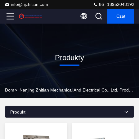
info@njzhitian.com
86--18952048192
Czat
Produkty
Dom
>
Nanjing Zhitian Mechanical And Electrical Co., Ltd. Produkty W Internecie
Produkt