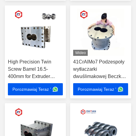
Wideo
High Precision Twin
41CrAlMo7 Podzespoły
Screw Barrel 16.5-
wytłaczarki
400mm for Extruder
dwuślimakowej Beczka
Machine
do przemysłu
Porozmawiaj Teraz '
Porozmawiaj Teraz '
petrochemicznego
maszyn z tworzyw
sztucznych